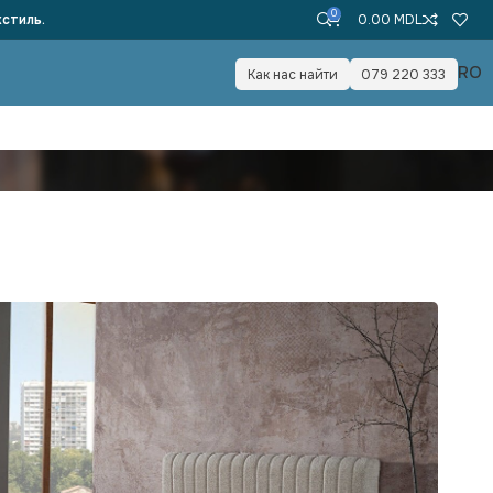
0
стиль.
0.00
MDL
RO
Как нас найти
079 220 333