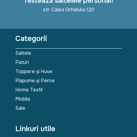
Testează saltelele personal!
str. Calea Orheiului 120
Categorii
Saltele
Paturi
Toppere și Huse
Plapume și Perne
Home Textil
Mobila
Sale
Linkuri utile