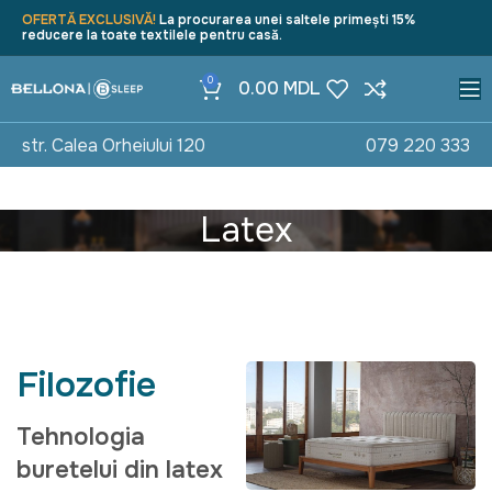
OFERTĂ EXCLUSIVĂ!
La procurarea unei saltele primești 15%
reducere la toate textilele pentru casă.
0
0.00
MDL
str. Calea Orheiului 120
079 220 333
Latex
Filozofie
Tehnologia
buretelui din latex