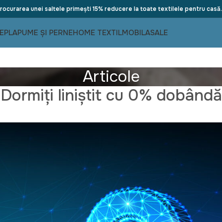
rocurarea unei saltele primești 15% reducere la toate textilele pentru casă.
E
PLAPUME ȘI PERNE
HOME TEXTIL
MOBILA
SALE
Articole
Dormiți liniștit cu 0% dobândă