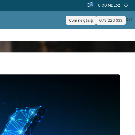
0
0.00
MDL
RU
Cum ne găsiți
079 220 333