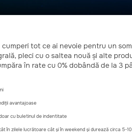
 cumperi tot ce ai nevoie pentru un som
rală, pleci cu o saltea nouă și alte pro
cumpăra în rate cu 0% dobândă de la 3 pân
ni
ndiții avantajoase
oar cu buletinul de indentitate
t în zilele lucrătoare cât și în weekend și durează circa 5-1