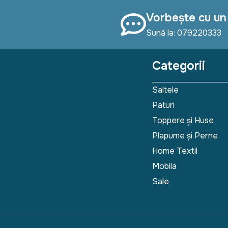
Vorbește cu un
Sună la: 079220333
Categorii
Saltele
Paturi
Toppere și Huse
Plapume și Perne
Home Textil
Mobila
Sale