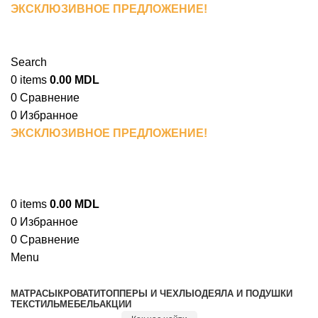
ЭКСКЛЮЗИВНОЕ ПРЕДЛОЖЕНИЕ!
При покупке
матраса вы получаете скидку 15% на весь
домашний текстиль.
Search
0
items
0.00
MDL
0
Сравнение
0
Избранное
ЭКСКЛЮЗИВНОЕ ПРЕДЛОЖЕНИЕ!
При покупке
матраса вы получаете скидку 15% на весь
домашний текстиль.
0
items
0.00
MDL
0
Избранное
0
Сравнение
Menu
МАТРАСЫ
КРОВАТИ
ТОППЕРЫ И ЧЕХЛЫ
ОДЕЯЛА И ПОДУШКИ
ТЕКСТИЛЬ
МЕБЕЛЬ
АКЦИИ