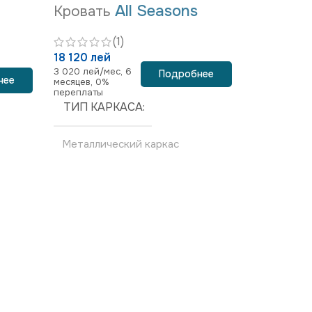
All Seasons
Кровать
Кровать
(1)
15
23 750
лей
ле
18 120 лей
2 581 лей/ме
3 020 лей/мес, 6
Подробнее
нее
месяцев, 0%
месяцев, 0%
переплаты
переплаты
ТИП КА
ТИП КАРКАСА
Металлич
Металлический каркас
НАЛИЧИ
НАЛИЧИЕ ЯЩИКА
Место дл
Место для хранения
ТИП СИ
ТИП СИСТЕМЫ
гидравли
гидравлическая подъемная
система