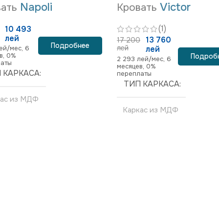
Napoli
Victor
ать
Кровать
(1)
10 493
лей
13 760
17 200
Подробнее
лей
ей/мес, 6
лей
в, 0%
Подроб
2 293 лей/мес, 6
латы
месяцев, 0%
 КАРКАСА
переплаты
ТИП КАРКАСА
кас из МДФ
Каркас из МДФ