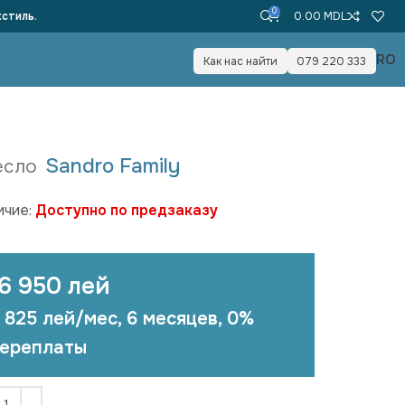
0
стиль.
0.00
MDL
RO
Как нас найти
079 220 333
Sandro Family
есло
ичие:
Доступно по предзаказу
16 950 лей
 825 лей/мес, 6 месяцев, 0%
ереплаты