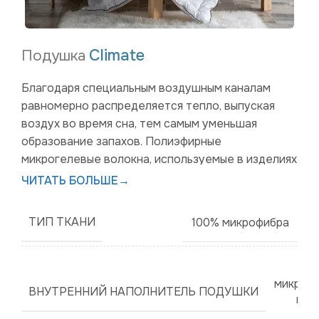
Climate
Подушка
Благодаря специальным воздушным каналам
равномерно распределяется тепло, выпуская
воздух во время сна, тем самым уменьшая
образование запахов. Полиэфирные
микрогелевые волокна, используемые в изделиях
Climate подушек, позволяют ткани быстро
ЧИТАТЬ БОЛЬШЕ
→
высыхать. Климатическая текстура и волокна
микрогеля помогают создать приятную и
ТИП ТКАНИ
100% микрофибра
расслабляющую среду для сна.
микрог
ВНУТРЕННИЙ НАПОЛНИТЕЛЬ ПОДУШКИ
вол