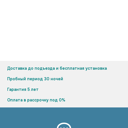
П
30% бамбук — 70% микрогелевое волокно — 300 г
5
99
РАЗМЕРЫ
35×45
Доставка до подъезда и бесплатная установка
Пробный период 30 ночей
Гарантия 5 лет
Оплата в рассрочку под 0%