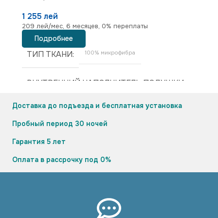
1 255 лей
7
209 лей/мес, 6 месяцев, 0% переплаты
13
Подробнее
ТИП ТКАНИ
100% микрофибра
ВНУТРЕННИЙ НАПОЛНИТЕЛЬ ПОДУШКИ
Доставка до подъезда и бесплатная установка
100% микрогелевое волокно — 900 г
Пробный период 30 ночей
РАЗМЕРЫ
50×70
Гарантия 5 лет
Оплата в рассрочку под 0%