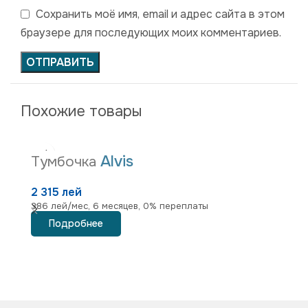
Сохранить моё имя, email и адрес сайта в этом
браузере для последующих моих комментариев.
Похожие товары
Alvis
Тумбочка
Т
2 315 лей
9
386 лей/мес, 6 месяцев, 0% переплаты
1 
Подробнее