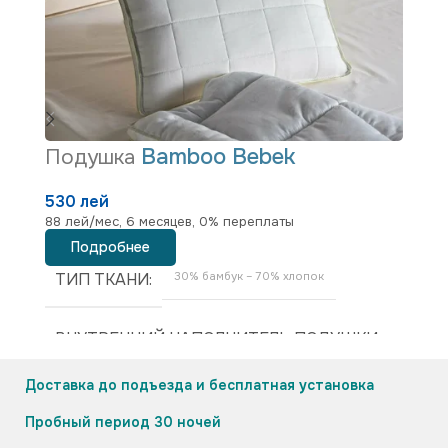
Bamboo Bebek
Подушка
П
530 лей
7
88 лей/мес, 6 месяцев, 0% переплаты
12
Подробнее
ТИП ТКАНИ
30% бамбук – 70% хлопок
ВНУТРЕННИЙ НАПОЛНИТЕЛЬ ПОДУШКИ
Доставка до подъезда и бесплатная установка
30% бамбук — 70% микрогелевое волокно — 300 г
Пробный период 30 ночей
РАЗМЕРЫ
35×45