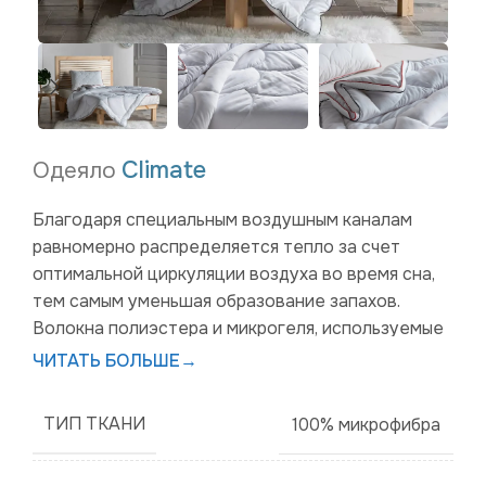
Climate
Одеяло
Благодаря специальным воздушным каналам
равномерно распределяется тепло за счет
оптимальной циркуляции воздуха во время сна,
тем самым уменьшая образование запахов.
Волокна полиэстера и микрогеля, используемые
в одеяле Climate, позволяют ткани быстро
ЧИТАТЬ БОЛЬШЕ
→
высыхать. Его текстура и микрогелевые волокна
помогают создать приятную и расслабляющую
ТИП ТКАНИ
100% микрофибра
среду для сна.