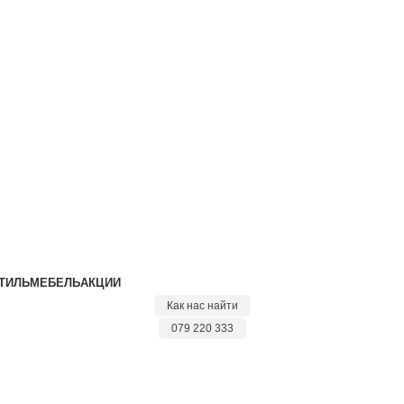
са вы получаете скидку 15% на весь домашний текстил
са вы получаете скидку 15% на весь домашний текстил
ТИЛЬ
МЕБЕЛЬ
АКЦИИ
Как нас найти
079 220 333