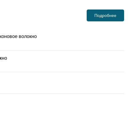
Подробнее
коновое волокно
кно