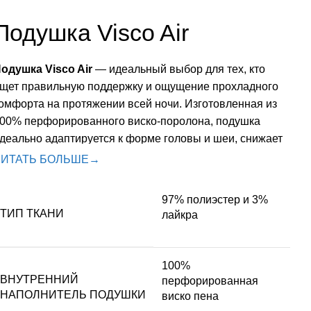
Подушка
Visco Air
одушка Visco Air
— идеальный выбор для тех, кто
щет правильную поддержку и ощущение прохладного
омфорта на протяжении всей ночи. Изготовленная из
00% перфорированного виско-поролона, подушка
деально адаптируется к форме головы и шеи, снижает
авление и помогает поддерживать естественное
ЧИТАТЬ БОЛЬШЕ
→
оложение позвоночника.
ы просыпаетесь более отдохнувшими и с меньшим
97% полиэстер и 3%
апряжением в шейной зоне.
ТИП ТКАНИ
лайкра
очему перфорированный виско-поролон такой
особенный?
100%
ВНУТРЕННИЙ
перфорированная
иско-поролон (memory foam) реагирует на температуру
НАПОЛНИТЕЛЬ ПОДУШКИ
виско пена
ела и равномерно распределяет нагрузку. Перфорация