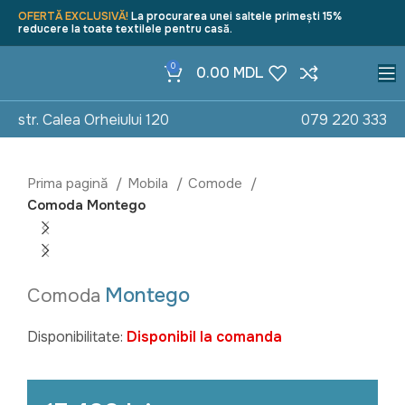
OFERTĂ EXCLUSIVĂ!
La procurarea unei saltele primești 15%
reducere la toate textilele pentru casă.
0
0.00
MDL
str. Calea Orheiului 120
079 220 333
Prima pagină
Mobila
Comode
Comoda Montego
Montego
Comoda
Disponibilitate:
Disponibil la comanda