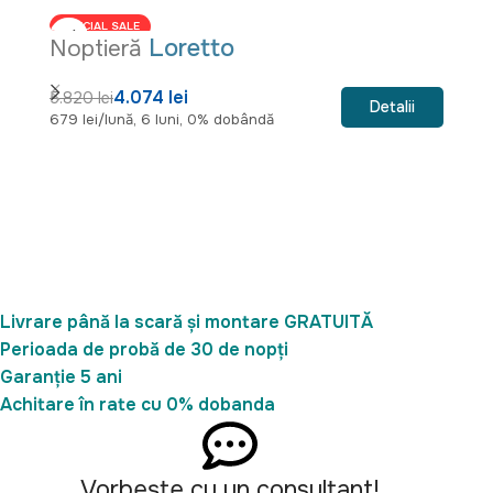
SPECIAL SALE
Loretto
Noptieră
N
4.074 lei
3
5.820 lei
Detalii
679 lei/lună, 6 luni, 0% dobândă
64
Livrare până la scară și montare GRATUITĂ
Perioada de probă de 30 de nopți
Garanție 5 ani
Achitare în rate cu 0% dobanda
Vorbește cu un consultant!