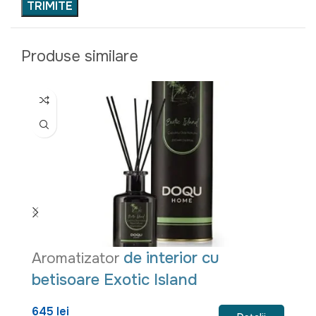
Produse similare
de interior cu
Aromatizator
A
betisoare Exotic Island
b
645 lei
6