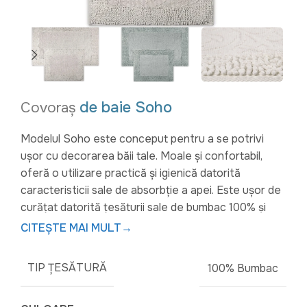
de baie Soho
Covoraș
Modelul Soho este conceput pentru a se potrivi
ușor cu decorarea băii tale. Moale și confortabil,
oferă o utilizare practică și igienică datorită
caracteristicii sale de absorbție a apei. Este ușor de
curățat datorită țesăturii sale de bumbac 100% și
foarte rezistent la uzură păstrându-și aspectul
CITEȘTE MAI MULT
→
frumos în timp.
TIP ȚESĂTURĂ
100% Bumbac
Covoraș mare 60 x 100 cm (1 bucată)
Covoraș mic 50 x 60 cm (1 bucată)