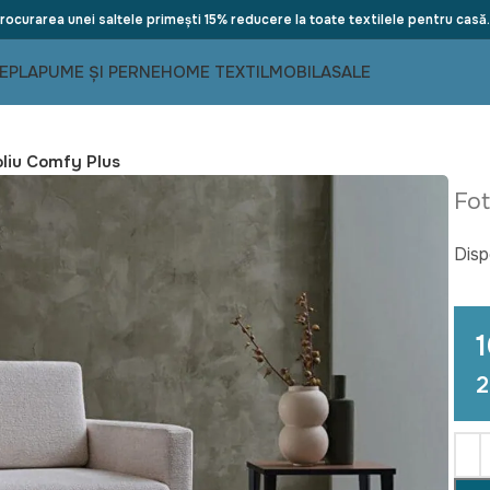
rocurarea unei saltele primești 15% reducere la toate textilele pentru casă.
E
PLAPUME ȘI PERNE
HOME TEXTIL
MOBILA
SALE
oliu Comfy Plus
Fot
Disp
1
2