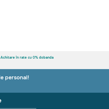
LADĂ
spațiu de 
TIP SIS
sistem de r
Achitare în rate cu 0% dobanda
le personal!
e