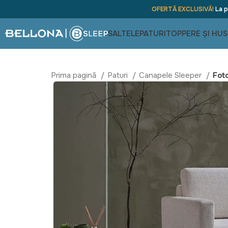
OFERTĂ EXCLUSIVĂ!
La p
SALTELE
PATURI
TOPPERE ȘI HUS
Prima pagină
Paturi
Canapele Sleeper
Fot