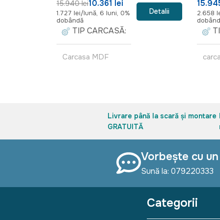
10.361 lei
15.945
15.940 lei
Detalii
1.727 lei/lună, 6 luni, 0%
2.658 l
dobândă
dobân
TIP CARCASĂ
T
Carcasa MDF
carc
L
spaț
Livrare până la scară și montare
GRATUITĂ
TIP
Vorbește cu un
siste
Sună la: 079220333
Categorii