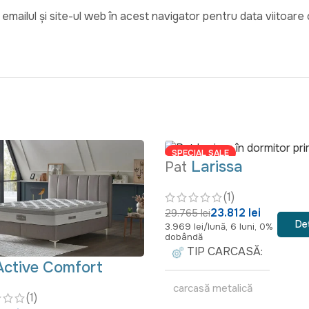
emailul și site-ul web în acest navigator pentru data viitoar
SPECIAL SALE
Larissa
Pat
(1)
23.812 lei
29.765 lei
Det
3.969 lei/lună, 6 luni, 0%
dobândă
TIP CARCASĂ
Active Comfort
carcasă metalică
(1)