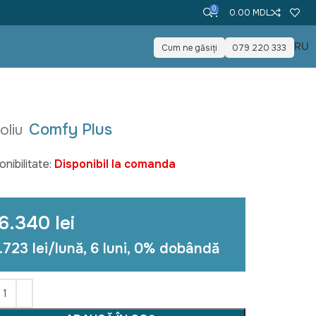
0
0.00
MDL
RU
Cum ne găsiți
079 220 333
Comfy Plus
oliu
onibilitate:
Disponibil la comanda
6.340 lei
.723 lei/lună, 6 luni, 0% dobândă