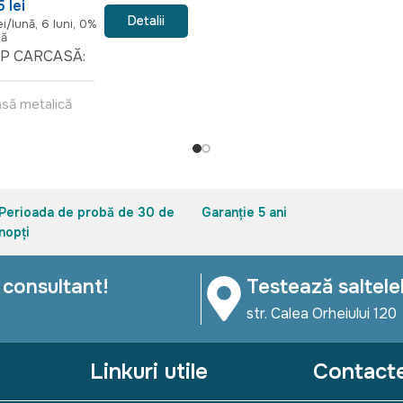
 lei
Detalii
LADĂ
ei/lună, 6 luni, 0%
dă
IP CARCASĂ
spațiu de depozitare
asă metalică
TIP SISTEM
ADĂ
sistem de ridicare hidraulic
iu de depozitare
Perioada de probă de 30 de
Garanție 5 ani
nopți
 SISTEM
 consultant!
Testează saltele
m de ridicare hidraulic
str. Calea Orheiului 120
Linkuri utile
Contact