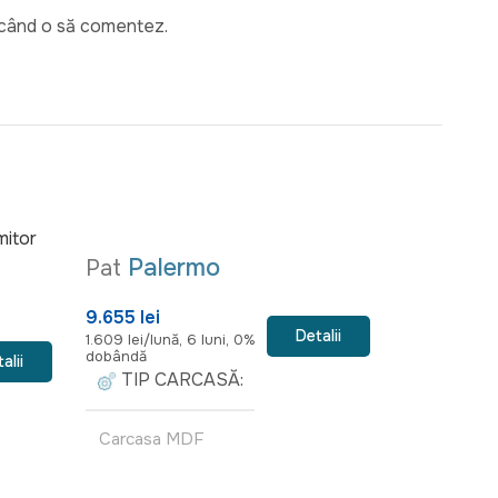
e când o să comentez.
SPECIAL SA
Palermo
Petr
Pat
Pat
9.655 lei
11.
17.135 lei
Detalii
1.609 lei/lună, 6 luni, 0%
1.999 lei/lună
dobândă
dobândă
alii
TIP CARCASĂ
TIP C
Carcasa MDF
carcasă me