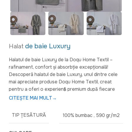
de baie Luxury
Halat
Halatul de baie Luxury de la Doqu Home Textil –
rafinament, confort și absorbție excepțională!
Descoperă halatul de baie Luxury, unul dintre cele
mai apreciate produse Doqu Home Textil, creat
pentru a oferi o experiență premium după fiecare
baie. Realizat din
bumbac 100%
de înaltă calitate, cu
CITEȘTE MAI MULT
→
o textură densă și tricot fin, acest halat combină
perfect moliciunea cu durabilitatea.
TIP ȚESĂTURĂ
100% bumbac
,
590 gr/m2
Datorită capacității sale duble de absorbție față de
prosoapele standard și a procesului atent de vopsire