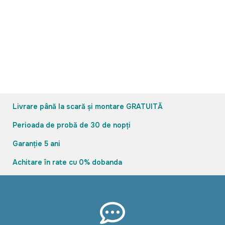
A
b
6
10
Livrare până la scară și montare GRATUITĂ
Perioada de probă de 30 de nopți
Garanție 5 ani
Achitare în rate cu 0% dobanda