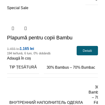
Special Sale
Plapumă
pentru copii Bambu
1.165 lei
1.455 lei
Detalii
194 lei/lună, 6 luni, 0% dobândă
Adaugă în coș
TIP ȚESĂTURĂ
30% Bambus – 70% Bumbac
30%
Bambus
– 70%
ВНУТРЕННИЙ НАПОЛНИТЕЛЬ ОДЕЯЛА
Fibra