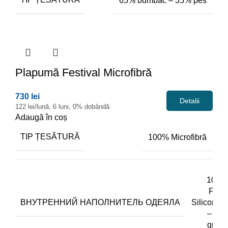
65% bumbac – 35% pes
Plapumă
Festival Microfibră
730 lei
Detalii
122 lei/lună, 6 luni, 0% dobândă
Adaugă în coș
TIP ȚESĂTURĂ
100% Microfibră
100%
Fibra
ВНУТРЕННИЙ НАПОЛНИТЕЛЬ ОДЕЯЛА
Siliconata
– 200
gr/m2