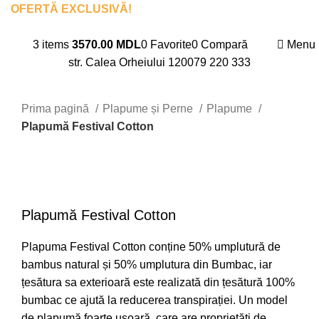
OFERTĂ EXCLUSIVĂ!
La procurarea unei saltele
primești 15% reducere la toate textilele pentru casă.
3
items
3570.00
MDL
0
Favorite
0
Compară
Menu
str. Calea Orheiului 120
079 220 333
Prima pagină
Plapume și Perne
Plapume
Plapumă Festival Cotton
Plapumă
Festival Cotton
Plapuma Festival Cotton conține 50% umplutură de
bambus natural și 50% umplutura din Bumbac, iar
țesătura sa exterioară este realizată din țesătură 100%
bumbac ce ajută la reducerea transpirației. Un model
de plapumă foarte ușoară, care are proprietăți de