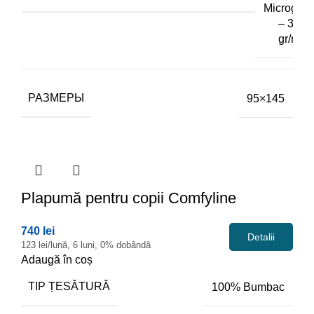
Microgel
– 300
gr/m2
РАЗМЕРЫ
95×145
Plapumă
pentru copii Comfyline
740 lei
Detalii
123 lei/lună, 6 luni, 0% dobândă
Adaugă în coș
TIP ȚESĂTURĂ
100% Bumbac