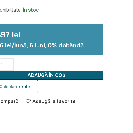
plinește cerințele și așteptările clienților noștri
onibilitate:
În stoc
 preferă o țesătură moale și fluidă.
97 lei
6 lei/lună, 6 luni, 0% dobândă
ADAUGĂ ÎN COȘ
Calculator rate
Compară
Adaugă la favorite