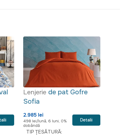
val
de pat Gofre
Lenjerie
Lenjerie
Sofia
8.400 lei
1.400 lei/lună
2.985 lei
dobândă
alii
Detalii
498 lei/lună, 6 luni, 0%
dobândă
TIP ȚESĂTURĂ