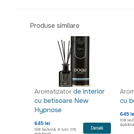
Produse similare
de interior
Aromatizator
Arom
cu betisoare New
cu b
Hypnose
645 le
108 lei/
645 lei
dobân
Detalii
108 lei/lună, 6 luni, 0%
dobândă