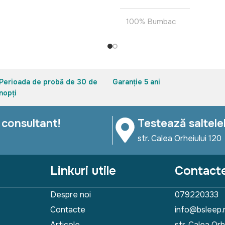
100% Bumbac
Perioada de probă de 30 de
Garanție 5 ani
nopți
 consultant!
Testează saltele
str. Calea Orheiului 120
Linkuri utile
Contact
Despre noi
079220333
Contacte
info@bsleep
Articole
str. Calea Orh