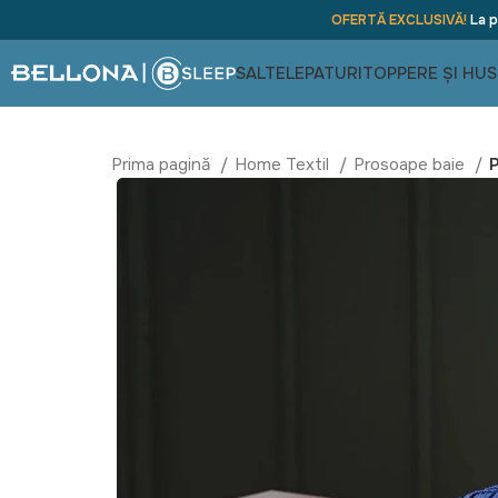
OFERTĂ EXCLUSIVĂ!
La p
SALTELE
PATURI
TOPPERE ȘI HUS
Prima pagină
Home Textil
Prosoape baie
P