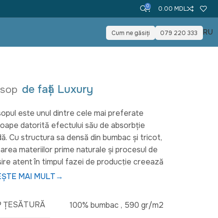
0
0.00
MDL
RU
Cum ne găsiți
079 220 333
de față Luxury
osop
opul este unul dintre cele mai preferate
oape datorită efectului său de absorbție
dă. Cu structura sa densă din bumbac și tricot,
izarea materiilor prime naturale și procesul de
ire atent în timpul fazei de producție creează
oape care găsesc un echilibru între absorbție,
EȘTE MAI MULT
→
ciune și durabilitate. Prosoapele noastre Doqu
 nu provoacă disconfort în timpul frecării,
P ȚESĂTURĂ
100% bumbac
,
590 gr/m2
rece vor intra în contact direct cu pielea.