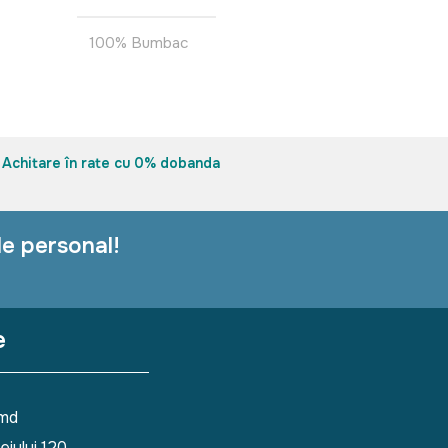
100% Bumbac
Achitare în rate cu 0% dobanda
le personal!
e
.md
eiului 120