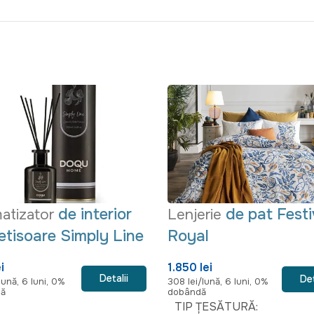
de interior
de pat Festi
atizator
Lenjerie
etisoare Simply Line
Royal
i
1.850 lei
Detalii
Det
lună, 6 luni, 0%
308 lei/lună, 6 luni, 0%
dă
dobândă
TIP ȚESĂTURĂ