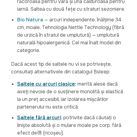
răcoroasă pentru vară și una călduroasă pentru
iarnă. Saltea cu două fețe cu straturi sezoniere.
Bio Natura
— arcuri independente, înălțime 34
cm, moale. Tehnologia Nettle Technology (fibră
de urzică în stratul de umplutură) — umplutură
naturală hipoalergenică. Cel mai înalt model din
categorie.
Dacă acest tip de saltele nu vi se potrivește,
consultați alternativele din catalogul Bsleep:
Saltele cu arcuri clasice
:
merită alese dacă
aveți nevoie de o susținere monolită și elastică
la un preț accesibil, iar izolarea mișcărilor
partenerului nu este critică.
Saltele fără arcuri
:
potrivite dacă căutați o
liniște absolută și o mulare moale pe corp, fără
efect de弹 (ricoșeu).