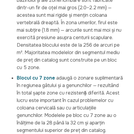
bazinului și ale zonei lombare sunt fabricate
dintr-un fir de oțel mai gros (2.0–2.2 mm) —
acestea sunt mai rigide și mențin coloana
vertebrală dreaptă. În zona umerilor, firul este
mai subțire (1.8 mm) — arcurile sunt mai moi și nu
exercită presiune asupra centurii scapulare.
Densitatea blocului este de la 256 de arcuri pe
m². Majoritatea modelelor din segmentul mediu
de preț din catalog sunt construite pe un bloc
cu 5 zone.
Blocul cu 7 zone
adaugă o zonare suplimentară
în regiunea gâtului și a genunchilor — rezultând
în total șapte zone cu rezistență diferită. Acest
lucru este important în cazul problemelor cu
coloana cervicală sau cu articulațiile
genunchilor. Modelele pe bloc cu 7 zone au o
înălțime de la 28 până la 32 cm și aparțin
segmentului superior de preț din catalog.