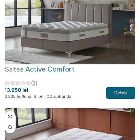
Active Comfort
Saltea
(3)
13.950 lei
Detalii
2.325 lei/lună, 6 luni, 0% dobândă