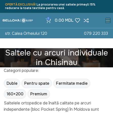
OFERTĂ EXCLUSIVĂ!
La procurarea unei saltele primești 15%
reducere la toate textilele pentru casă.
0
0.00
MDL
str. Calea Orheiului 120
079 220 333
Saltele cu arcuri individuale
in Chisinau
Categorii populare:
Duble
Pentru spate
Fermitate medie
160×200
Premium
Saltelele ortopedice de înaltă calitate pe arcuri
independente (bloc Pocket Spring) în Moldova sunt