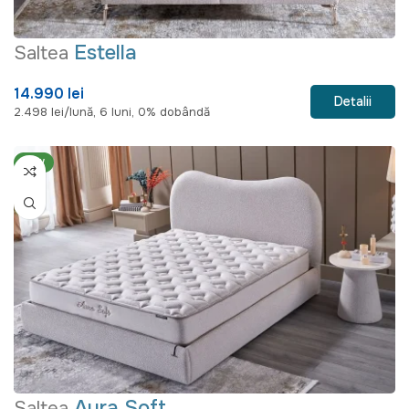
Estella
Saltea
14.990 lei
Detalii
2.498 lei/lună, 6 luni, 0% dobândă
NEW
Aura Soft
Saltea