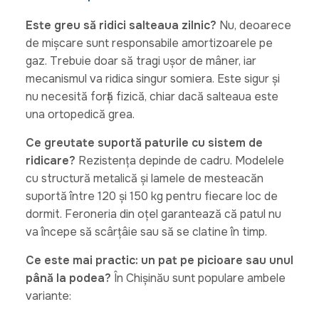
Este greu să ridici salteaua zilnic?
Nu, deoarece
de mișcare sunt responsabile amortizoarele pe
gaz. Trebuie doar să tragi ușor de mâner, iar
mecanismul va ridica singur somiera. Este sigur și
nu necesită forță fizică, chiar dacă salteaua este
una ortopedică grea.
Ce greutate suportă paturile cu sistem de
ridicare?
Rezistența depinde de cadru. Modelele
cu structură metalică și lamele de mesteacăn
suportă între 120 și 150 kg pentru fiecare loc de
dormit. Feroneria din oțel garantează că patul nu
va începe să scârțâie sau să se clatine în timp.
Ce este mai practic: un pat pe picioare sau unul
până la podea?
În Chișinău sunt populare ambele
variante: