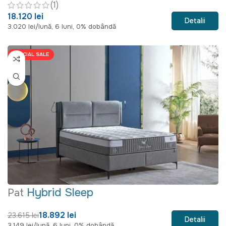
(1)
18.120 lei
Detalii
3.020 lei/lună, 6 luni, 0% dobândă
SPECIAL SALE
Hybrid Sleep
Pat
18.892 lei
23.615 lei
Detalii
3.149 lei/lună, 6 luni, 0% dobândă