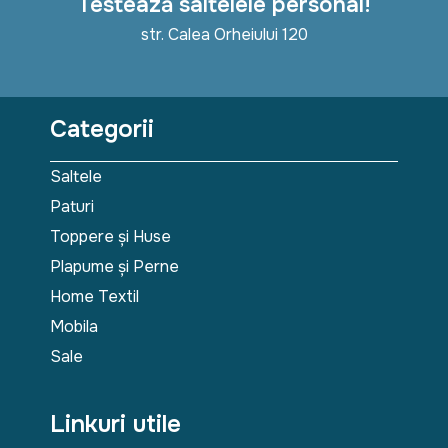
Testează saltelele personal!
str. Calea Orheiului 120
Categorii
Saltele
Paturi
Toppere și Huse
Plapume și Perne
Home Textil
Mobila
Sale
Linkuri utile