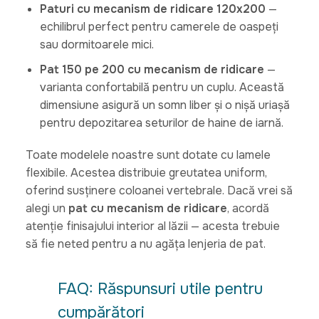
Paturi cu mecanism de ridicare 120x200
—
echilibrul perfect pentru camerele de oaspeți
sau dormitoarele mici.
Pat 150 pe 200 cu mecanism de ridicare
—
varianta confortabilă pentru un cuplu. Această
dimensiune asigură un somn liber și o nișă uriașă
pentru depozitarea seturilor de haine de iarnă.
Toate modelele noastre sunt dotate cu lamele
flexibile. Acestea distribuie greutatea uniform,
oferind susținere coloanei vertebrale. Dacă vrei să
alegi un
pat cu mecanism de ridicare
, acordă
atenție finisajului interior al lăzii — acesta trebuie
să fie neted pentru a nu agăța lenjeria de pat.
FAQ: Răspunsuri utile pentru
cumpărători