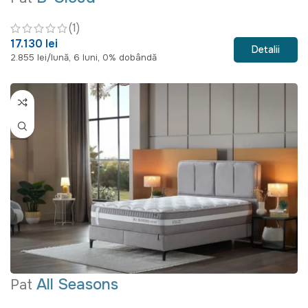
(1)
17.130 lei
Detalii
2.855 lei/lună, 6 luni, 0% dobândă
All Seasons
Pat