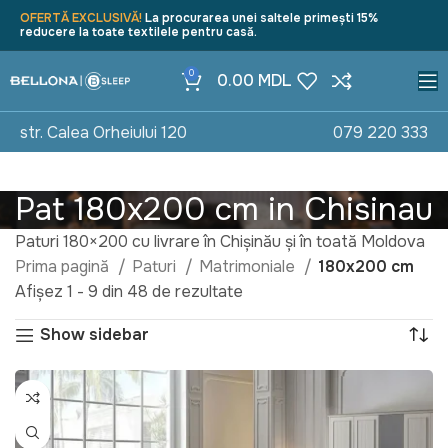
OFERTĂ EXCLUSIVĂ!
La procurarea unei saltele primești 15%
reducere la toate textilele pentru casă.
0
0.00
MDL
str. Calea Orheiului 120
079 220 333
Pat 180x200 cm in Chisinau
Paturi 180×200 cu livrare în Chișinău și în toată Moldova
Prima pagină
Paturi
Matrimoniale
180x200 cm
Afișez 1 - 9 din 48 de rezultate
Show sidebar