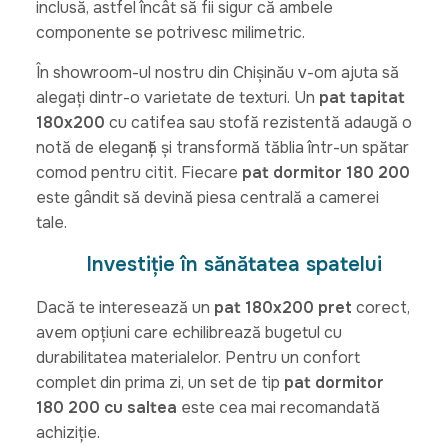
inclusă, astfel încât să fii sigur că ambele
componente se potrivesc milimetric.
În showroom-ul nostru din Chișinău v-om ajuta să
alegați dintr-o varietate de texturi. Un
pat tapitat
180x200
cu catifea sau stofă rezistentă adaugă o
notă de eleganță și transformă tăblia într-un spătar
comod pentru citit. Fiecare
pat dormitor 180 200
este gândit să devină piesa centrală a camerei
tale.
Investiție în sănătatea spatelui
Dacă te interesează un
pat 180x200 pret
corect,
avem opțiuni care echilibrează bugetul cu
durabilitatea materialelor. Pentru un confort
complet din prima zi, un set de tip
pat dormitor
180 200 cu saltea
este cea mai recomandată
achiziție.