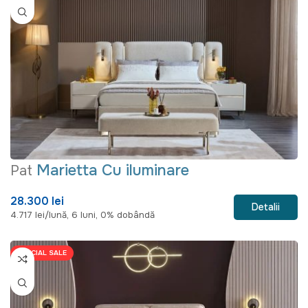
Marietta Cu iluminare
Pat
28.300 lei
Detalii
4.717 lei/lună, 6 luni, 0% dobândă
SPECIAL SALE