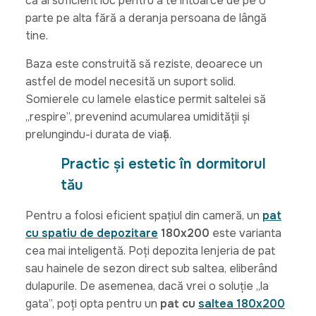
că ai suficient loc pentru a te întoarce de pe o
parte pe alta fără a deranja persoana de lângă
tine.
Baza este construită să reziste, deoarece un
astfel de model necesită un suport solid.
Somierele cu lamele elastice permit saltelei să
„respire”, prevenind acumularea umidității și
prelungindu-i durata de viață.
Practic și estetic în dormitorul
tău
Pentru a folosi eficient spațiul din cameră, un
pat
cu spatiu de depozitare
180x200
este varianta
cea mai inteligentă. Poți depozita lenjeria de pat
sau hainele de sezon direct sub saltea, eliberând
dulapurile. De asemenea, dacă vrei o soluție „la
gata”, poți opta pentru un
pat cu
saltea
180x200