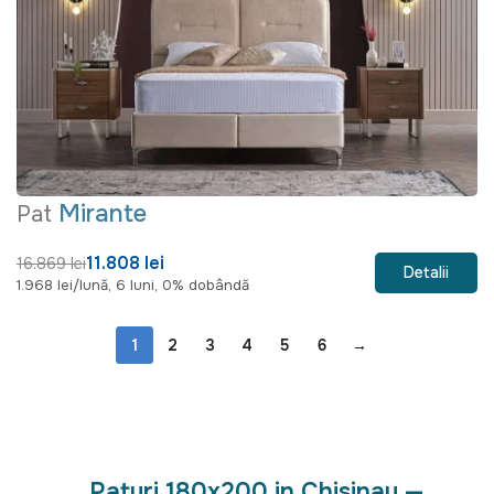
Mirante
Pat
11.808 lei
16.869 lei
Detalii
1.968 lei/lună, 6 luni, 0% dobândă
1
2
3
4
5
6
→
Paturi 180x200 in Chisinau —