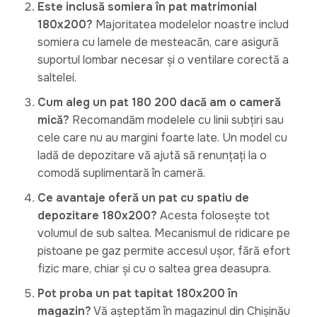
Este inclusă somiera în pat matrimonial
180x200?
Majoritatea modelelor noastre includ
somiera cu lamele de mesteacăn, care asigură
suportul lombar necesar și o ventilare corectă a
saltelei.
Cum aleg un pat 180 200 dacă am o cameră
mică?
Recomandăm modelele cu linii subțiri sau
cele care nu au margini foarte late. Un model cu
ladă de depozitare vă ajută să renunțați la o
comodă suplimentară în cameră.
Ce avantaje oferă un pat cu spatiu de
depozitare 180x200?
Acesta folosește tot
volumul de sub saltea. Mecanismul de ridicare pe
pistoane pe gaz permite accesul ușor, fără efort
fizic mare, chiar și cu o saltea grea deasupra.
Pot proba un pat tapitat 180x200 în
magazin?
Vă așteptăm în magazinul din Chișinău