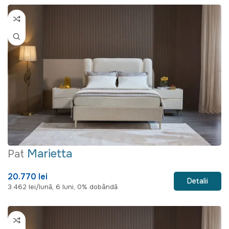
Marietta
Pat
20.770 lei
Detalii
3.462 lei/lună, 6 luni, 0% dobândă