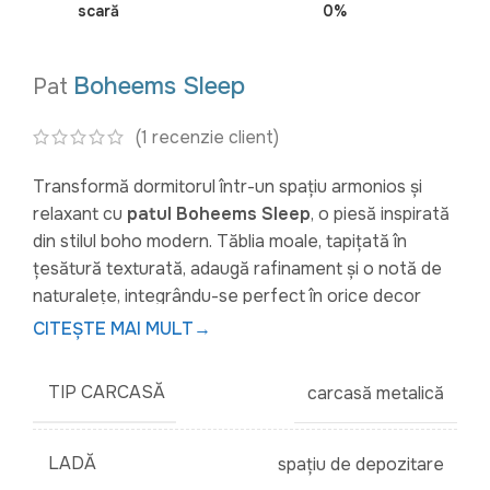
scară
0%
Boheems Sleep
Pat
(1 recenzie client)
Transformă dormitorul într-un spațiu armonios și
relaxant cu
patul Boheems Sleep
, o piesă inspirată
din stilul boho modern. Tăblia moale, tapițată în
țesătură texturată, adaugă rafinament și o notă de
naturalețe, integrându-se perfect în orice decor
contemporan.
CITEȘTE MAI MULT
→
Patul este
prevăzut cu o ladă de depozitare
TIP CARCASĂ
carcasă metalică
încăpătoare
, ideală pentru organizarea lenjeriilor,
pernelor sau altor obiecte, ajutându-te să menții
ordinea și să folosești eficient spațiul din dormitor.
LADĂ
spațiu de depozitare