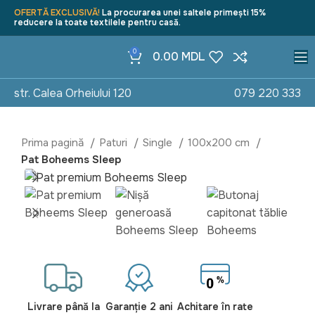
OFERTĂ EXCLUSIVĂ!
La procurarea unei saltele primești 15%
reducere la toate textilele pentru casă.
0
0.00
MDL
str. Calea Orheiului 120
079 220 333
Prima pagină
Paturi
Single
100x200 cm
Pat Boheems Sleep
Livrare până la
Garanție 2 ani
Achitare în rate