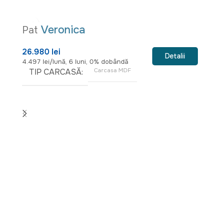
Veronica
Pat
26.980 lei
Detalii
4.497 lei/lună, 6 luni, 0% dobândă
TIP CARCASĂ
Carcasa MDF
P
13
1.