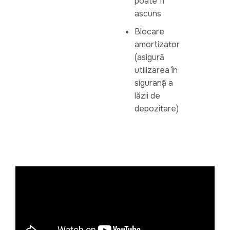
poate fi
ascuns
Blocare
amortizator
(asigură
utilizarea în
siguranță a
lăzii de
depozitare)