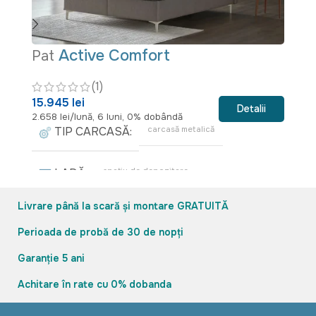
Active Comfort
Pat
P
(1)
19
15.945 lei
3.
Detalii
2.658 lei/lună, 6 luni, 0% dobândă
TIP CARCASĂ
carcasă metalică
LADĂ
spațiu de depozitare
Livrare până la scară și montare GRATUITĂ
TIP SISTEM
sistem de ridicare hidraulic
Perioada de probă de 30 de nopți
Garanție 5 ani
Achitare în rate cu 0% dobanda