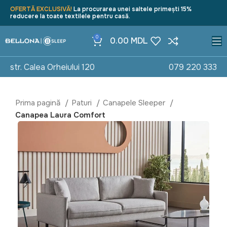
OFERTĂ EXCLUSIVĂ!
La procurarea unei saltele primești 15%
reducere la toate textilele pentru casă.
0
0.00
MDL
str. Calea Orheiului 120
079 220 333
Prima pagină
Paturi
Canapele Sleeper
Canapea Laura Comfort