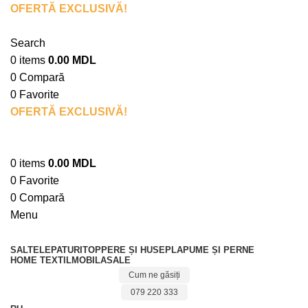
OFERTĂ EXCLUSIVĂ!
La procurarea unei saltele
primești 15% reducere la toate textilele pentru casă.
Search
0
items
0.00
MDL
0
Compară
0
Favorite
OFERTĂ EXCLUSIVĂ!
La procurarea unei saltele
primești 15% reducere la toate textilele pentru casă.
0
items
0.00
MDL
0
Favorite
0
Compară
Menu
SALTELE
PATURI
TOPPERE ȘI HUSE
PLAPUME ȘI PERNE
HOME TEXTIL
MOBILA
SALE
Cum ne găsiți
079 220 333