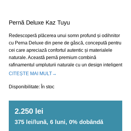
Pernă
Deluxe Kaz Tuyu
Redescoperă plăcerea unui somn profund și odihnitor
cu Perna Deluxe din pene de gâscă, concepută pentru
cei care apreciază confortul autentic și materialele
naturale. Această pernă premium combină
rafinamentul umpluturii naturale cu un design inteligent
în două straturi, pentru echilibrul perfect între susținere
CITEȘTE MAI MULT
→
și moliciune.
Disponibilitate:
În stoc
2.250 lei
375 lei/lună, 6 luni, 0% dobândă