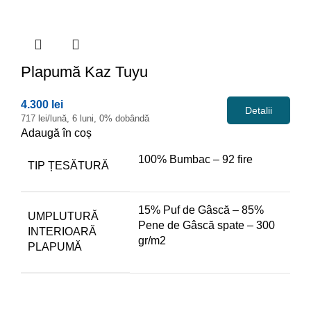
Plapumă
Kaz Tuyu
4.300 lei
Detalii
717 lei/lună, 6 luni, 0% dobândă
Adaugă în coș
100% Bumbac – 92 fire
TIP ȚESĂTURĂ
15% Puf de Gâscă – 85%
UMPLUTURĂ
Pene de Gâscă spate – 300
INTERIOARĂ
gr/m2
PLAPUMĂ