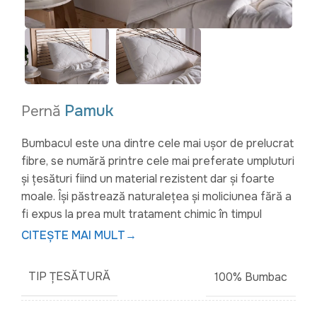
Pamuk
Pernă
Bumbacul este una dintre cele mai ușor de prelucrat
fibre, se numără printre cele mai preferate umpluturi
și țesături fiind un material rezistent dar și foarte
moale. Își păstrează naturalețea și moliciunea fără a
fi expus la prea mult tratament chimic în timpul
procesului de producere. Faptul că bumbacul reține
CITEȘTE MAI MULT
→
aerul conferă țesăturii o caracteristică izolatoare.
Alături de in și lână, este cea mai naturală și veche
TIP ȚESĂTURĂ
100% Bumbac
fibră folosită în textile.