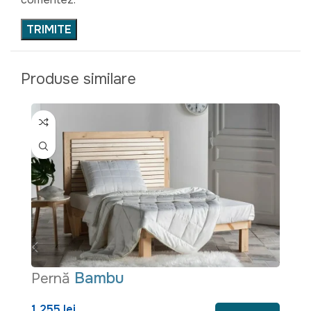
Produse similare
Bambu
Pernă
P
1.255 lei
5