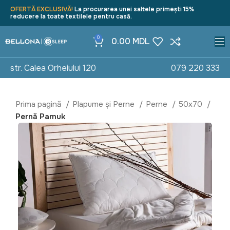
OFERTĂ EXCLUSIVĂ!
La procurarea unei saltele primești 15%
reducere la toate textilele pentru casă.
0
0.00
MDL
str. Calea Orheiului 120
079 220 333
Prima pagină
Plapume și Perne
Perne
50x70
Pernă Pamuk