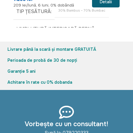
Detalii
209 lei/lună, 6 luni, 0% dobândă
88
TIP ȚESĂTURĂ
30% Bambus – 70% Bumbac
UMPLUTURĂ INTERIOARĂ PERNĂ
30% bambus – 70% fibre microgel – 300 gr
Livrare până la scară și montare GRATUITĂ
Perioada de probă de 30 de nopți
Garanție 5 ani
Achitare în rate cu 0% dobanda
Vorbește cu un consultant!
Sună la: 079220333